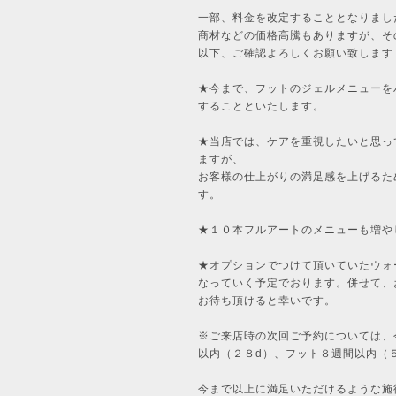
一部、料金を改定することとなりまし
商材などの価格高騰もありますが、そ
以下、ご確認よろしくお願い致します
★今まで、フットのジェルメニューを
することといたします。
★当店では、ケアを重視したいと思っ
ますが、
お客様の仕上がりの満足感を上げるた
す。
★１０本フルアートのメニューも増や
★オプションでつけて頂いていたウォ
なっていく予定でおります。併せて、
お待ち頂けると幸いです。
※ご来店時の次回ご予約については、
以内（２８d）、フット８週間以内（
今まで以上に満足いただけるような施