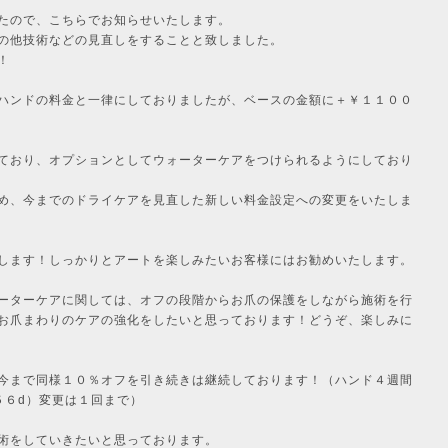
たので、こちらでお知らせいたします。
の他技術などの見直しをすることと致しました。
！
ハンドの料金と一律にしておりましたが、ベースの金額に＋￥１１００
ており、オプションとしてウォーターケアをつけられるようにしており
め、今までのドライケアを見直した新しい料金設定への変更をいたしま
します！しっかりとアートを楽しみたいお客様にはお勧めいたします。
ーターケアに関しては、オフの段階からお爪の保護をしながら施術を行
お爪まわりのケアの強化をしたいと思っております！どうぞ、楽しみに
今まで同様１０％オフを引き続きは継続しております！（ハンド４週間
５６d）変更は１回まで）
術をしていきたいと思っております。