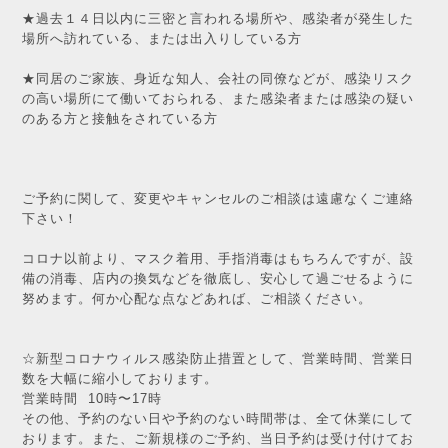
★過去１４日以内に三密と言われる場所や、感染者が発生した
場所へ訪れている、または出入りしている方
★同居のご家族、身近な知人、会社の同僚などが、感染リスク
の高い場所にて働いておられる、また感染者または感染の疑い
のある方と接触をされている方
ご予約に関して、変更やキャンセルのご相談は遠慮なくご連絡
下さい！
コロナ以前より、マスク着用、手指消毒はもちろんですが、設
備の消毒、店内の換気などを徹底し、安心して過ごせるように
努めます。何か心配な点などあれば、ご相談ください。
☆新型コロナウィルス感染防止措置として、営業時間、営業日
数を大幅に縮小しております。
営業時間 10時〜17時
その他、予約のない日や予約のない時間帯は、全て休業にして
おります。また、ご新規様のご予約、当日予約は受け付けてお