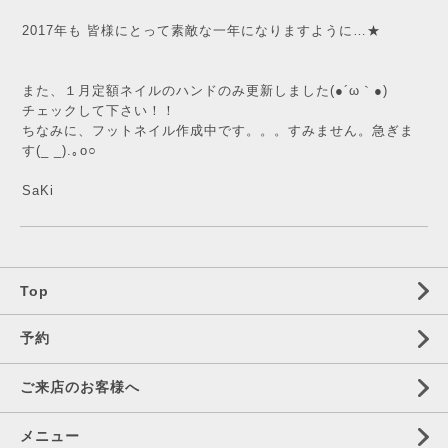
2017年も 皆様にとって素敵な一年になりますように…★
また、１月定額ネイルのハンドのみ更新しました(●´ω｀●)
チェックして下さい！！
ちなみに、フットネイル作成中です。。。すみません。急ぎま
す(_ _).｡o○
SaKi
Top
予約
ご来店のお客様へ
メニュー