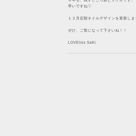
今年も、残すところあと１ヶ月です。
早いですね♡
１２月定額ネイルデザインを更新しま
ぜひ、ご覧になって下さいね！！
LOVEliss SaKi