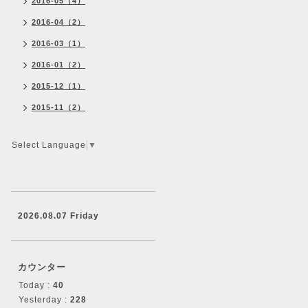
2016-05（4）
2016-04（2）
2016-03（1）
2016-01（2）
2015-12（1）
2015-11（2）
Select Language
▼
2026.08.07 Friday
カウンター
Today :
40
Yesterday :
228