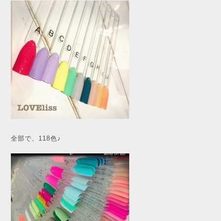
全部で、118色♪